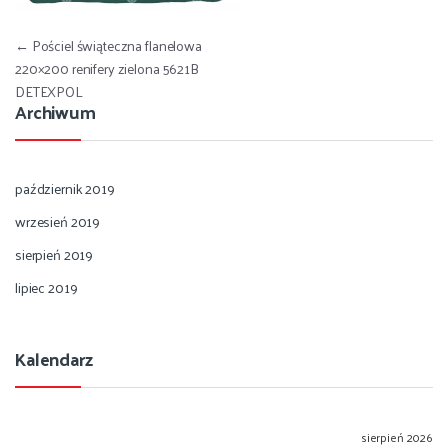
Nawigacja wpisu
←
Pościel świąteczna flanelowa
220×200 renifery zielona 5621B
DETEXPOL
Archiwum
październik 2019
wrzesień 2019
sierpień 2019
lipiec 2019
Kalendarz
sierpień 2026