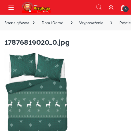
Przejdź do nawigacji
Przejdź do treści
Open
0
Strona główna
Dom i Ogród
Wyposażenie
Pościel
17876819020_0.jpg