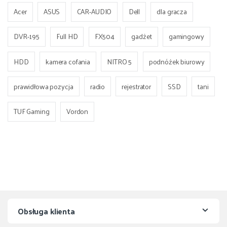
Acer
ASUS
CAR-AUDIO
Dell
dla gracza
DVR-195
Full HD
FX504
gadżet
gamingowy
HDD
kamera cofania
NITRO 5
podnóżek biurowy
prawidłowa pozycja
radio
rejestrator
SSD
tani
TUF Gaming
Vordon
Obsługa klienta