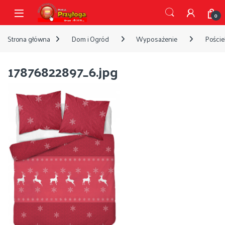
Przejdź do nawigacji
Przejdź do treści
Open
0
Strona główna
Dom i Ogród
Wyposażenie
Pościel
17876822897_6.jpg