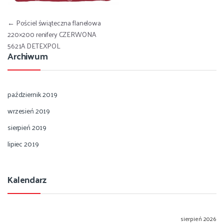
Nawigacja wpisu
←
Pościel świąteczna flanelowa
220×200 renifery CZERWONA
5621A DETEXPOL
Archiwum
październik 2019
wrzesień 2019
sierpień 2019
lipiec 2019
Kalendarz
sierpień 2026