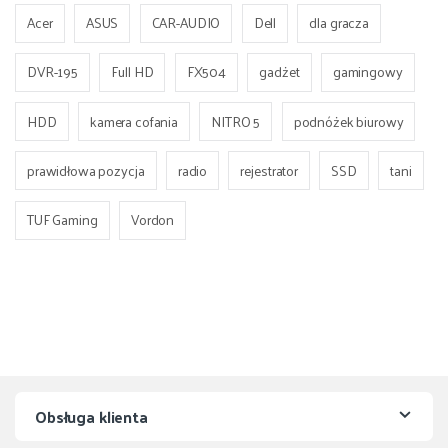
Acer
ASUS
CAR-AUDIO
Dell
dla gracza
DVR-195
Full HD
FX504
gadżet
gamingowy
HDD
kamera cofania
NITRO 5
podnóżek biurowy
prawidłowa pozycja
radio
rejestrator
SSD
tani
TUF Gaming
Vordon
Obsługa klienta