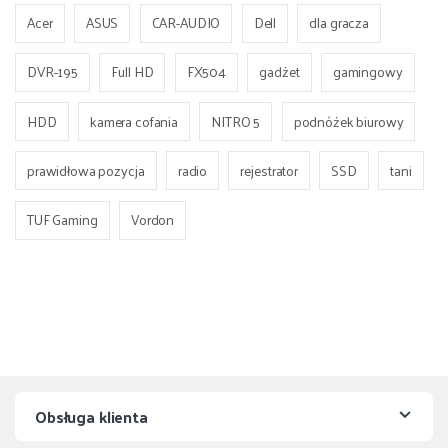
Acer
ASUS
CAR-AUDIO
Dell
dla gracza
DVR-195
Full HD
FX504
gadżet
gamingowy
HDD
kamera cofania
NITRO 5
podnóżek biurowy
prawidłowa pozycja
radio
rejestrator
SSD
tani
TUF Gaming
Vordon
Obsługa klienta