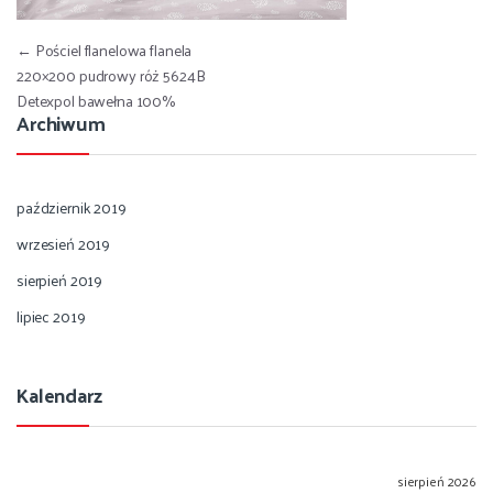
Nawigacja wpisu
←
Pościel flanelowa flanela
220×200 pudrowy róż 5624B
Detexpol bawełna 100%
Archiwum
październik 2019
wrzesień 2019
sierpień 2019
lipiec 2019
Kalendarz
sierpień 2026