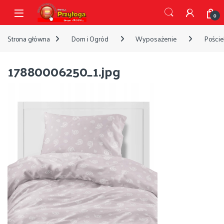
Przejdź do nawigacji
Przejdź do treści
Open
0
Strona główna
Dom i Ogród
Wyposażenie
Pościel
17880006250_1.jpg