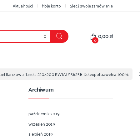
Aktualności
Moje konto
Śledź swoje zamówienie
0,00
zł
0
iel flanelowa flanela 220×200 KWIATY 5625B Detexpol bawełna 100%
Archiwum
październik 2019
wrzesień 2019
sierpień 2019