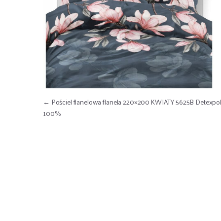
Nawigacja wpisu
←
Pościel flanelowa flanela 220×200 KWIATY 5625B Detexpo
100%