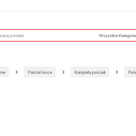
nie
Pościel i koce
Komplety pościeli
Pośc