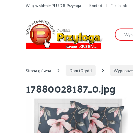
Przejdź do nawigacji
Przejdź do treści
Witaj w sklepie PHU D.R. Przyłoga
Kontakt
Facebook
Szukaj:
Strona główna
Dom i Ogród
Wyposaże
17880028187_0.jpg