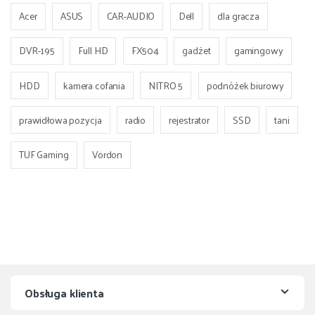
Acer
ASUS
CAR-AUDIO
Dell
dla gracza
DVR-195
Full HD
FX504
gadżet
gamingowy
HDD
kamera cofania
NITRO 5
podnóżek biurowy
prawidłowa pozycja
radio
rejestrator
SSD
tani
TUF Gaming
Vordon
Obsługa klienta