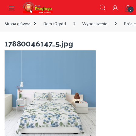
Przejdź do nawigacji
Przejdź do treści
Open
0
Strona główna
Dom i Ogród
Wyposażenie
Pościel
17880046147_5.jpg