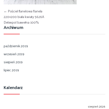
Nawigacja wpisu
←
Pościel flanelowa flanela
220×200 biała kwiaty 5626A
Detexpol bawełna 100%
Archiwum
październik 2019
wrzesień 2019
sierpień 2019
lipiec 2019
Kalendarz
sierpień 2026