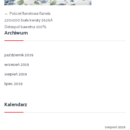
Nawigacja wpisu
←
Pościel flanelowa flanela
220×200 biała kwiaty 5626A
Detexpol bawełna 100%
Archiwum
październik 2019
wrzesień 2019
sierpień 2019
lipiec 2019
Kalendarz
sierpień 2026