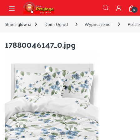
Przejdź do nawigacji
Przejdź do treści
Open
0
Strona główna
Dom i Ogród
Wyposażenie
Pościel
17880046147_0.jpg