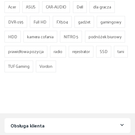
Acer
ASUS
CAR-AUDIO
Dell
dla gracza
DVR-195
Full HD
FX504
gadżet
gamingowy
HDD
kamera cofania
NITRO 5
podnóżek biurowy
prawidłowa pozycja
radio
rejestrator
SSD
tani
TUF Gaming
Vordon
Obsługa klienta