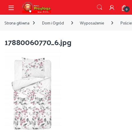
Przejdź do nawigacji
Przejdź do treści
Open
0
Strona główna
Dom i Ogród
Wyposażenie
Pościel
17880060770_6.jpg