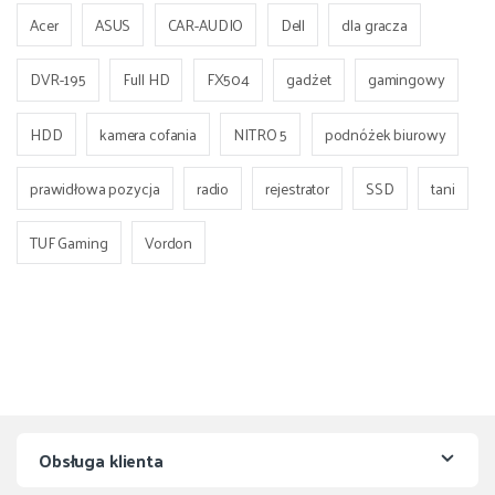
Acer
ASUS
CAR-AUDIO
Dell
dla gracza
DVR-195
Full HD
FX504
gadżet
gamingowy
HDD
kamera cofania
NITRO 5
podnóżek biurowy
prawidłowa pozycja
radio
rejestrator
SSD
tani
TUF Gaming
Vordon
Obsługa klienta