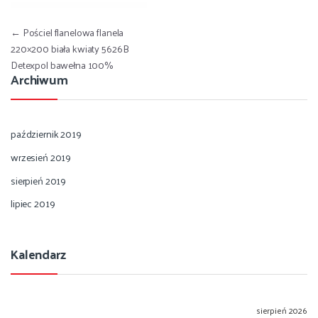
Nawigacja wpisu
←
Pościel flanelowa flanela
220×200 biała kwiaty 5626B
Detexpol bawełna 100%
Archiwum
październik 2019
wrzesień 2019
sierpień 2019
lipiec 2019
Kalendarz
sierpień 2026