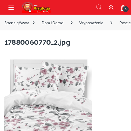
Przejdź do nawigacji
Przejdź do treści
Open
0
Strona główna
Dom i Ogród
Wyposażenie
Pościel
17880060770_2.jpg