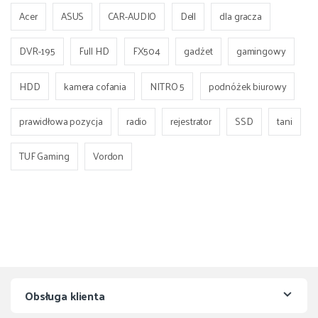
Acer
ASUS
CAR-AUDIO
Dell
dla gracza
DVR-195
Full HD
FX504
gadżet
gamingowy
HDD
kamera cofania
NITRO 5
podnóżek biurowy
prawidłowa pozycja
radio
rejestrator
SSD
tani
TUF Gaming
Vordon
Obsługa klienta