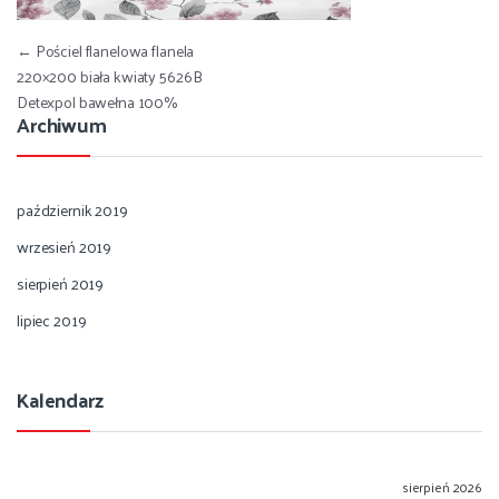
Nawigacja wpisu
←
Pościel flanelowa flanela
220×200 biała kwiaty 5626B
Detexpol bawełna 100%
Archiwum
październik 2019
wrzesień 2019
sierpień 2019
lipiec 2019
Kalendarz
sierpień 2026