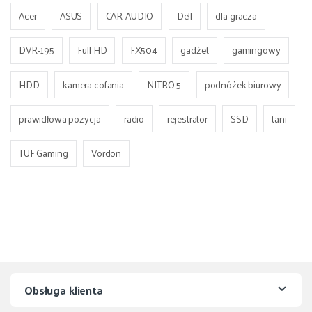
Acer
ASUS
CAR-AUDIO
Dell
dla gracza
DVR-195
Full HD
FX504
gadżet
gamingowy
HDD
kamera cofania
NITRO 5
podnóżek biurowy
prawidłowa pozycja
radio
rejestrator
SSD
tani
TUF Gaming
Vordon
Obsługa klienta