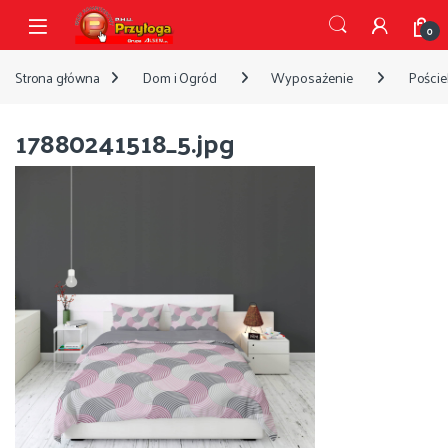
Przejdź do nawigacji
Przejdź do treści
Open
0
Strona główna
Dom i Ogród
Wyposażenie
Pościel
17880241518_5.jpg