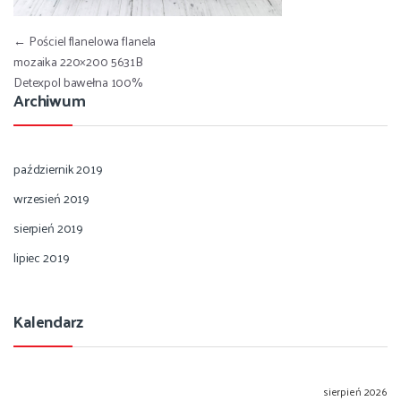
Nawigacja wpisu
←
Pościel flanelowa flanela
mozaika 220×200 5631B
Detexpol bawełna 100%
Archiwum
październik 2019
wrzesień 2019
sierpień 2019
lipiec 2019
Kalendarz
sierpień 2026