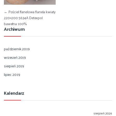
Nawigacja wpisu
←
Pościel flanelowa flanela kwiaty
220×200 5634A Detexpol
bawełna 100%
Archiwum
październik 2019
wrzesień 2019
sierpień 2019
lipiec 2019
Kalendarz
sierpień 2026