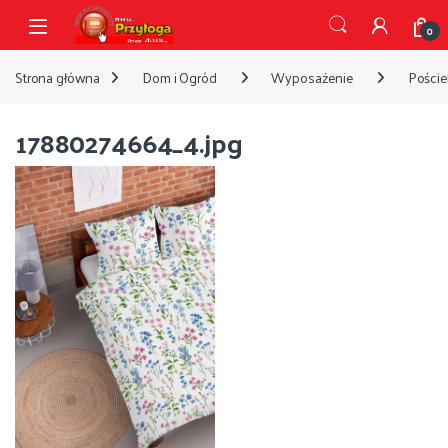
Przejdź do nawigacji
Przejdź do treści
Open
0
Strona główna
Dom i Ogród
Wyposażenie
Pościel
17880274664_4.jpg