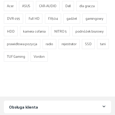
Acer
ASUS
CAR-AUDIO
Dell
dla gracza
DVR-195
Full HD
FX504
gadżet
gamingowy
HDD
kamera cofania
NITRO 5
podnóżek biurowy
prawidłowa pozycja
radio
rejestrator
SSD
tani
TUF Gaming
Vordon
Obsługa klienta