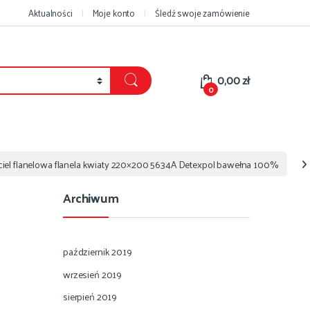
Aktualności
Moje konto
Śledź swoje zamówienie
0,00
zł
0
iel flanelowa flanela kwiaty 220×200 5634A Detexpol bawełna 100%
Archiwum
październik 2019
wrzesień 2019
sierpień 2019