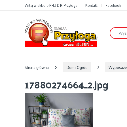
Przejdź do nawigacji
Przejdź do treści
Witaj w sklepie PHU D.R. Przyłoga
Kontakt
Facebook
Szukaj:
Strona główna
Dom i Ogród
Wyposaże
17880274664_2.jpg