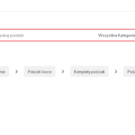
nie
Pościel i koce
Komplety pościeli
Pośc