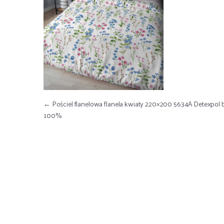
Nawigacja wpisu
←
Pościel flanelowa flanela kwiaty 220×200 5634A Detexpol
100%