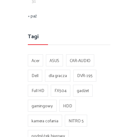
31
« paź
Tagi
Acer
ASUS
CAR-AUDIO
Dell
dla gracza
DVR-195
Full HD
FX504
gadżet
gamingowy
HDD
kamera cofania
NITRO 5
podnóżek biurowy