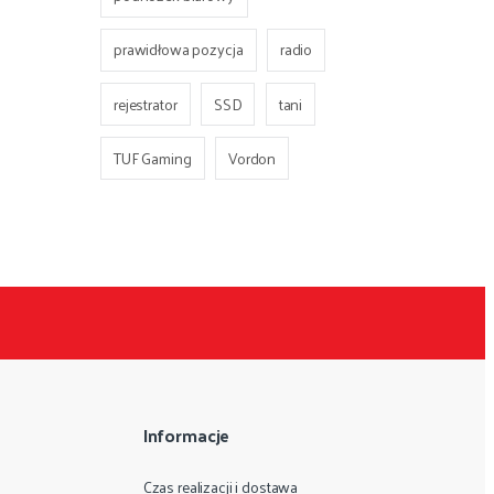
prawidłowa pozycja
radio
rejestrator
SSD
tani
TUF Gaming
Vordon
Informacje
Czas realizacji i dostawa