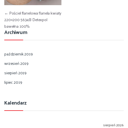
Nawigacja wpisu
←
Pościel flanelowa flanela kwiaty
220×200 5634B Detexpol
bawełna 100%
Archiwum
październik 2019
wrzesień 2019
sierpień 2019
lipiec 2019
Kalendarz
sierpień 2026