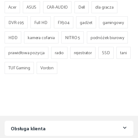
Acer
ASUS
CAR-AUDIO
Dell
dla gracza
DVR-195
Full HD
FX504
gadżet
gamingowy
HDD
kamera cofania
NITRO 5
podnóżek biurowy
prawidłowa pozycja
radio
rejestrator
SSD
tani
TUF Gaming
Vordon
Obsługa klienta