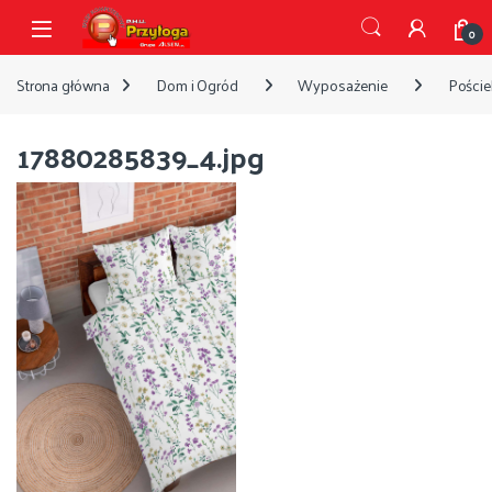
Przejdź do nawigacji
Przejdź do treści
Open
0
Strona główna
Dom i Ogród
Wyposażenie
Pościel
17880285839_4.jpg