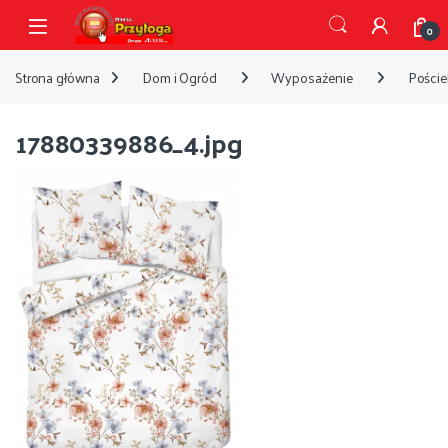
Przejdź do nawigacji
Przejdź do treści
Open
0
Strona główna
Dom i Ogród
Wyposażenie
Pościel
17880339886_4.jpg