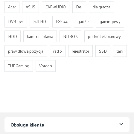
Acer
ASUS
CAR-AUDIO
Dell
dla gracza
DVR-195
Full HD
FX504
gadżet
gamingowy
HDD
kamera cofania
NITRO 5
podnóżek biurowy
prawidłowa pozycja
radio
rejestrator
SSD
tani
TUF Gaming
Vordon
Obsługa klienta