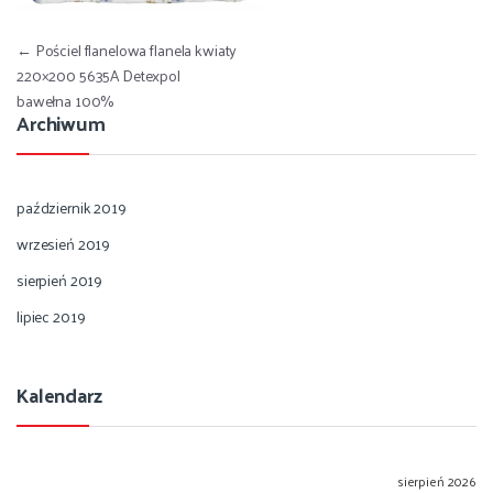
Nawigacja wpisu
←
Pościel flanelowa flanela kwiaty
220×200 5635A Detexpol
bawełna 100%
Archiwum
październik 2019
wrzesień 2019
sierpień 2019
lipiec 2019
Kalendarz
sierpień 2026