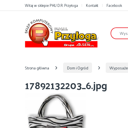
Przejdź do nawigacji
Przejdź do treści
Witaj w sklepie PHU D.R. Przyłoga
Kontakt
Facebook
Szukaj:
Strona główna
Dom i Ogród
Wyposaże
17892132203_6.jpg