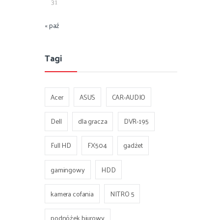
31
« paź
Tagi
Acer
ASUS
CAR-AUDIO
Dell
dla gracza
DVR-195
Full HD
FX504
gadżet
gamingowy
HDD
kamera cofania
NITRO 5
podnóżek biurowy