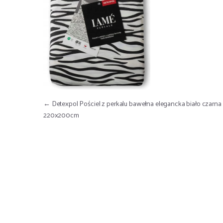
Nawigacja wpisu
←
Detexpol Pościel z perkalu bawełna elegancka biało czarna
220x200cm