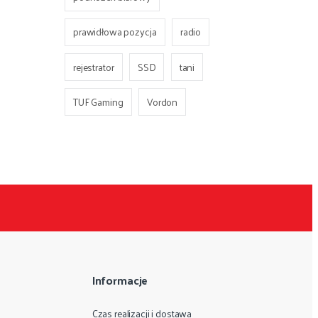
prawidłowa pozycja
radio
rejestrator
SSD
tani
TUF Gaming
Vordon
Informacje
Czas realizacji i dostawa