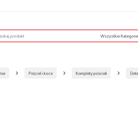
nie
Pościel i koce
Komplety pościeli
Dete