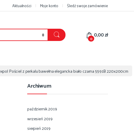
Aktualności
Moje konto
Śledź swoje zamówienie
0,00
zł
0
xpol Pościel z perkalu bawełna elegancka biało czarna 5591B 220x200cm
Archiwum
październik 2019
wrzesień 2019
sierpień 2019