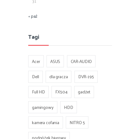
31
« paź
Tagi
Acer
ASUS
CAR-AUDIO
Dell
dla gracza
DVR-195
Full HD
FX504
gadżet
gamingowy
HDD
kamera cofania
NITRO 5
podnóżek biurowy