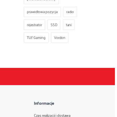
prawidłowa pozycja
radio
rejestrator
SSD
tani
TUF Gaming
Vordon
Informacje
Czas realizacji i dostawa