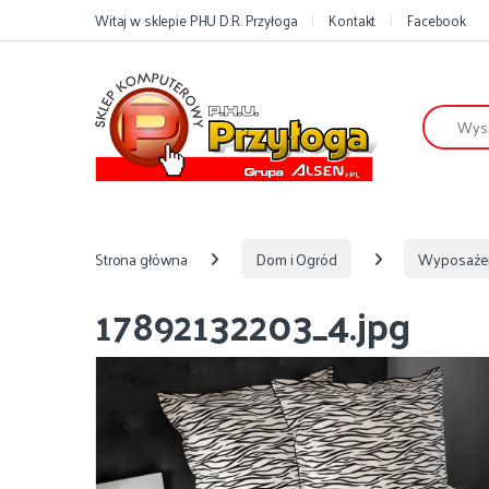
Przejdź do nawigacji
Przejdź do treści
Witaj w sklepie PHU D.R. Przyłoga
Kontakt
Facebook
Szukaj:
Strona główna
Dom i Ogród
Wyposaże
17892132203_4.jpg