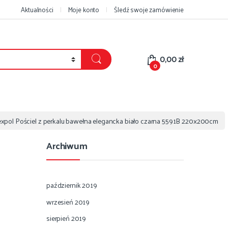
Aktualności
Moje konto
Śledź swoje zamówienie
0,00
zł
0
xpol Pościel z perkalu bawełna elegancka biało czarna 5591B 220x200cm
Archiwum
październik 2019
wrzesień 2019
sierpień 2019