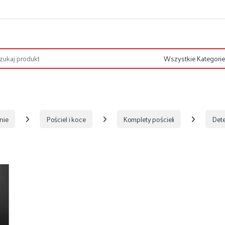
nie
Pościel i koce
Komplety pościeli
Dete