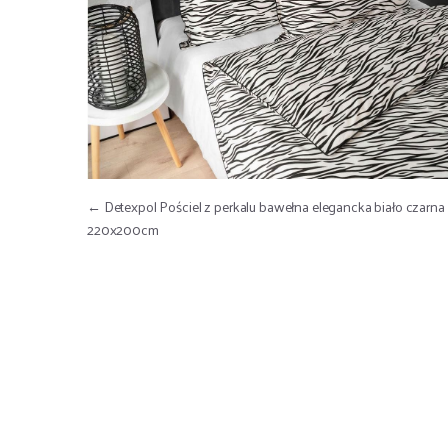
Nawigacja wpisu
←
Detexpol Pościel z perkalu bawełna elegancka biało czarna
220x200cm