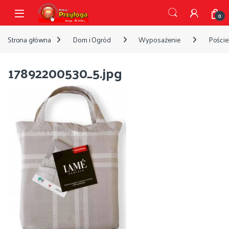
Przejdź do nawigacji
Przejdź do treści
Open
0
Strona główna
Dom i Ogród
Wyposażenie
Pościel
17892200530_5.jpg