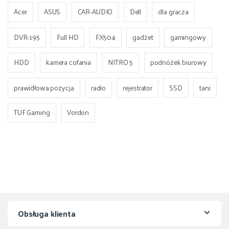
Acer
ASUS
CAR-AUDIO
Dell
dla gracza
DVR-195
Full HD
FX504
gadżet
gamingowy
HDD
kamera cofania
NITRO 5
podnóżek biurowy
prawidłowa pozycja
radio
rejestrator
SSD
tani
TUF Gaming
Vordon
Obsługa klienta