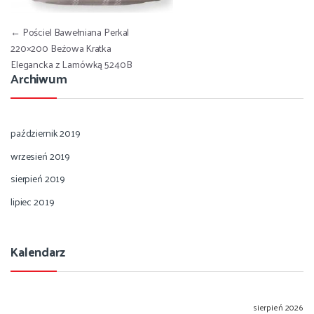
Nawigacja wpisu
←
Pościel Bawełniana Perkal
220×200 Beżowa Kratka
Elegancka z Lamówką 5240B
Archiwum
październik 2019
wrzesień 2019
sierpień 2019
lipiec 2019
Kalendarz
sierpień 2026