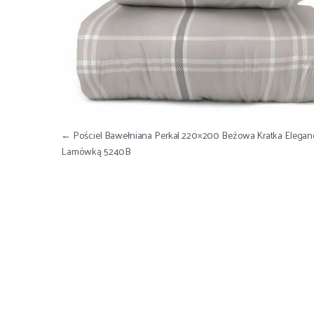
Nawigacja wpisu
←
Pościel Bawełniana Perkal 220×200 Beżowa Kratka Elegan
Lamówką 5240B