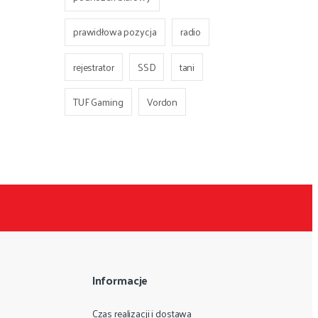
prawidłowa pozycja
radio
rejestrator
SSD
tani
TUF Gaming
Vordon
Informacje
Czas realizacji i dostawa