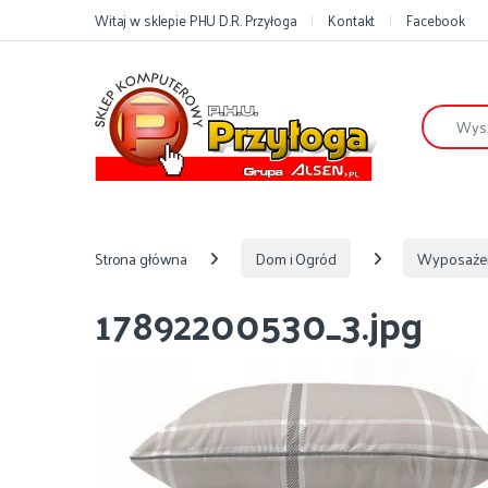
Przejdź do nawigacji
Przejdź do treści
Witaj w sklepie PHU D.R. Przyłoga
Kontakt
Facebook
Szukaj:
Strona główna
Dom i Ogród
Wyposaże
17892200530_3.jpg