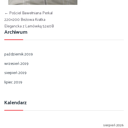
Nawigacja wpisu
←
Pościel Bawełniana Perkal
220×200 Beżowa Kratka
Elegancka z Lamówką 5240B
Archiwum
październik 2019
wrzesień 2019
sierpień 2019
lipiec 2019
Kalendarz
sierpień 2026