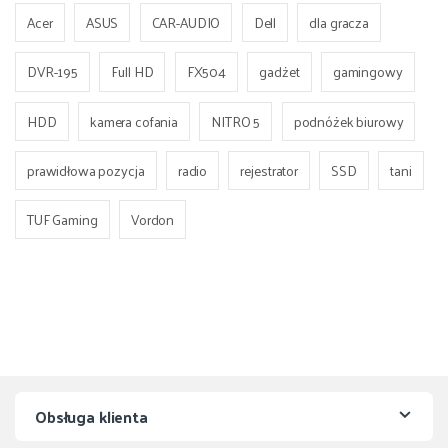
Acer
ASUS
CAR-AUDIO
Dell
dla gracza
DVR-195
Full HD
FX504
gadżet
gamingowy
HDD
kamera cofania
NITRO 5
podnóżek biurowy
prawidłowa pozycja
radio
rejestrator
SSD
tani
TUF Gaming
Vordon
Obsługa klienta