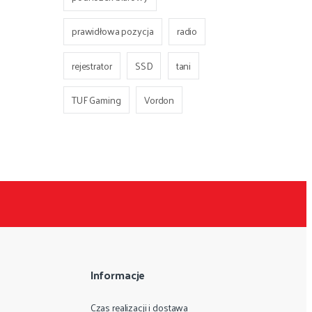
prawidłowa pozycja
radio
rejestrator
SSD
tani
TUF Gaming
Vordon
Informacje
Czas realizacji i dostawa