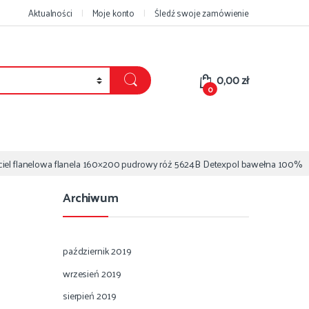
Aktualności
Moje konto
Śledź swoje zamówienie
0,00
zł
0
iel flanelowa flanela 160×200 pudrowy róż 5624B Detexpol bawełna 100%
Archiwum
październik 2019
wrzesień 2019
sierpień 2019