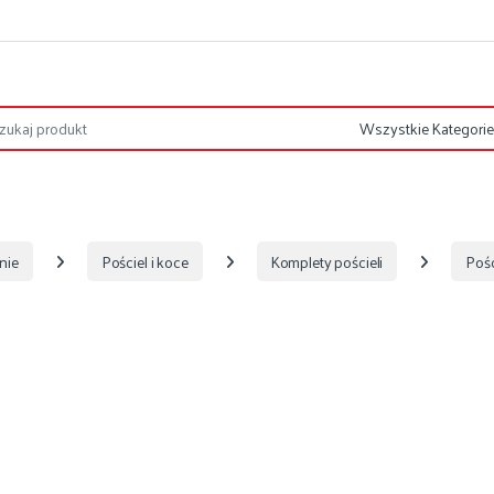
nie
Pościel i koce
Komplety pościeli
Pośc