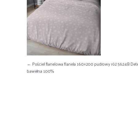
Nawigacja wpisu
←
Pościel flanelowa flanela 160×200 pudrowy róż 5624B Det
bawełna 100%