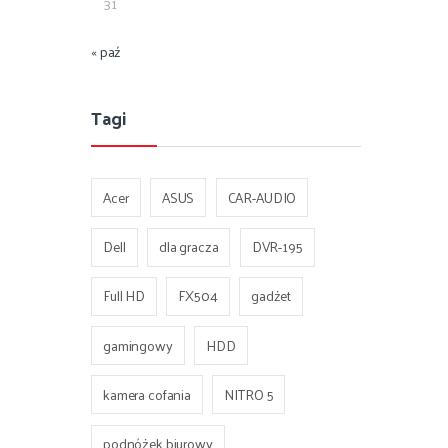
31
« paź
Tagi
Acer
ASUS
CAR-AUDIO
Dell
dla gracza
DVR-195
Full HD
FX504
gadżet
gamingowy
HDD
kamera cofania
NITRO 5
podnóżek biurowy