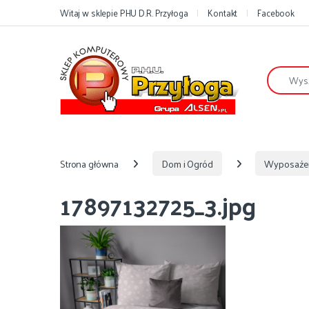
Przejdź do nawigacji
Przejdź do treści
Witaj w sklepie PHU D.R. Przyłoga
Kontakt
Facebook
Szukaj:
Strona główna
Dom i Ogród
Wyposaże
17897132725_3.jpg