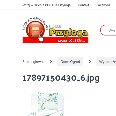
Przejdź do nawigacji
Przejdź do treści
Witaj w sklepie PHU D.R. Przyłoga
Kontakt
Facebook
Szukaj:
Strona główna
Dom i Ogród
Wyposaże
17897150430_6.jpg