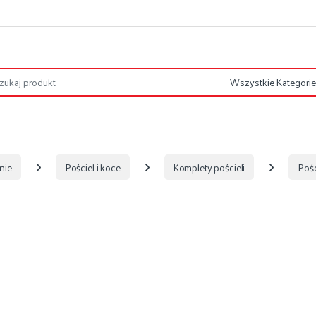
nie
Pościel i koce
Komplety pościeli
Pośc