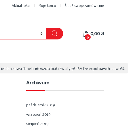
Aktualności
Moje konto
Śledź swoje zamówienie
0,00
zł
0
iel flanelowa flanela 160×200 biała kwiaty 5626A Detexpol bawełna 100%
Archiwum
październik 2019
wrzesień 2019
sierpień 2019