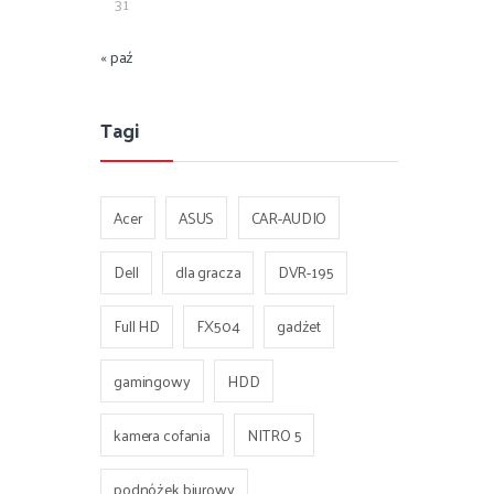
31
« paź
Tagi
Acer
ASUS
CAR-AUDIO
Dell
dla gracza
DVR-195
Full HD
FX504
gadżet
gamingowy
HDD
kamera cofania
NITRO 5
podnóżek biurowy