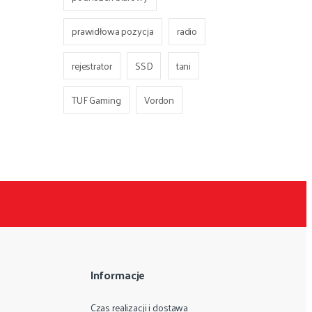
prawidłowa pozycja
radio
rejestrator
SSD
tani
TUF Gaming
Vordon
Informacje
Czas realizacji i dostawa