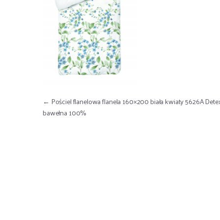
Nawigacja wpisu
←
Pościel flanelowa flanela 160×200 biała kwiaty 5626A Dete
bawełna 100%