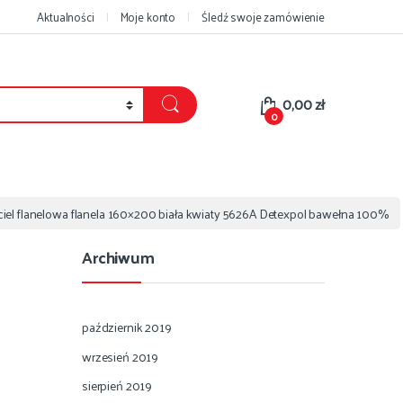
Aktualności
Moje konto
Śledź swoje zamówienie
0,00
zł
0
iel flanelowa flanela 160×200 biała kwiaty 5626A Detexpol bawełna 100%
Archiwum
październik 2019
wrzesień 2019
sierpień 2019