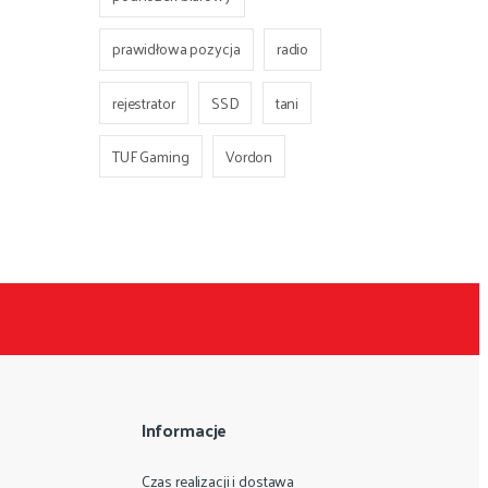
prawidłowa pozycja
radio
rejestrator
SSD
tani
TUF Gaming
Vordon
Informacje
Czas realizacji i dostawa