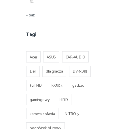
31
« paź
Tagi
Acer
ASUS
CAR-AUDIO
Dell
dla gracza
DVR-195
Full HD
FX504
gadżet
gamingowy
HDD
kamera cofania
NITRO 5
podnóżek biurowy