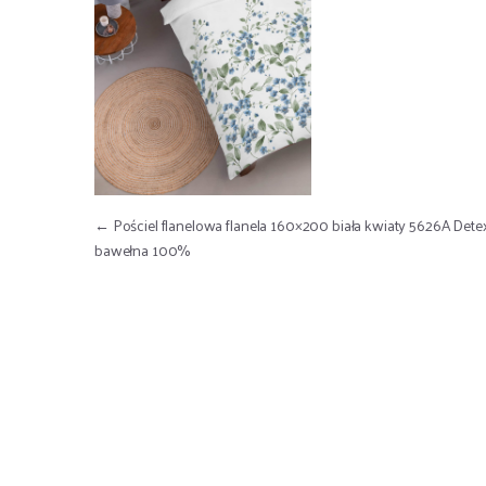
Nawigacja wpisu
←
Pościel flanelowa flanela 160×200 biała kwiaty 5626A Dete
bawełna 100%