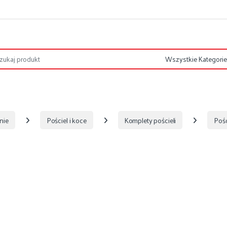
nie
Pościel i koce
Komplety pościeli
Pośc