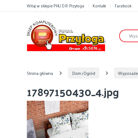
Przejdź do nawigacji
Przejdź do treści
Witaj w sklepie PHU D.R. Przyłoga
Kontakt
Facebook
Szukaj:
Strona główna
Dom i Ogród
Wyposaże
17897150430_4.jpg