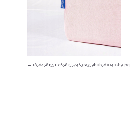
Nawigacja wpisu
←
18564581551_e65825574632a359b0b5d10402b9.jpg