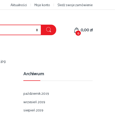
Aktualności
Moje konto
Śledź swoje zamówienie
0,00
zł
0
.jpg
Archiwum
październik 2019
wrzesień 2019
sierpień 2019