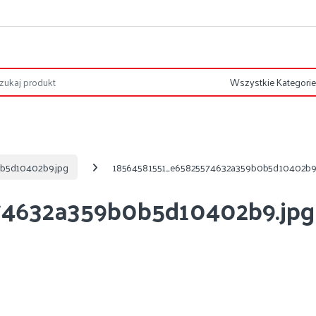
b5d10402b9.jpg
18564581551_e65825574632a359b0b5d10402b9
74632a359b0b5d10402b9.jpg