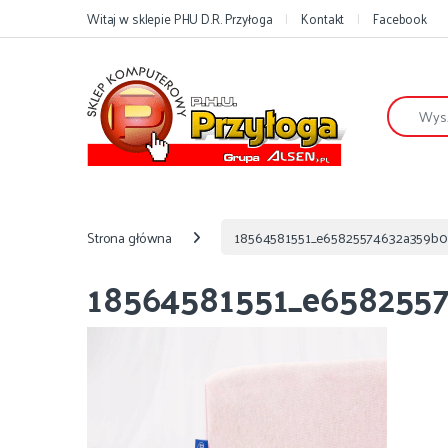
Przejdź do nawigacji
Przejdź do treści
Witaj w sklepie PHU D.R. Przyłoga
Kontakt
Facebook
Szukaj:
Strona główna
18564581551_e65825574632a359b0
18564581551_e658255