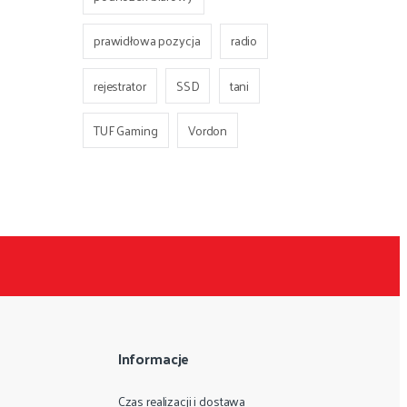
prawidłowa pozycja
radio
rejestrator
SSD
tani
TUF Gaming
Vordon
Informacje
Czas realizacji i dostawa