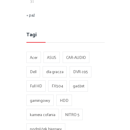
31
« paź
Tagi
Acer
ASUS
CAR-AUDIO
Dell
dla gracza
DVR-195
Full HD
FX504
gadżet
gamingowy
HDD
kamera cofania
NITRO 5
podnóżek biurowy