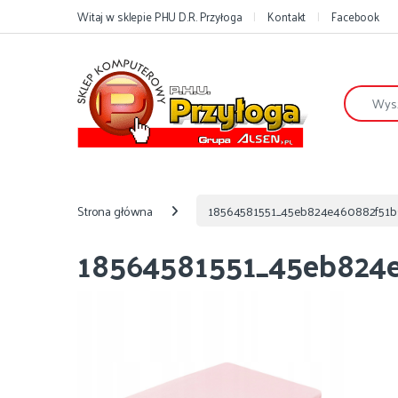
Przejdź do nawigacji
Przejdź do treści
Witaj w sklepie PHU D.R. Przyłoga
Kontakt
Facebook
Szukaj:
Strona główna
18564581551_45eb824e460882f51b
18564581551_45eb824