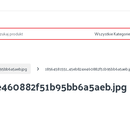
95bb6a5aeb.jpg
18564581551_45eb824e460882f51b95bb6a5aeb.j
e460882f51b95bb6a5aeb.jpg