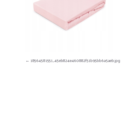
Nawigacja wpisu
←
18564581551_45eb824e460882f51b95bb6a5aeb.jpg