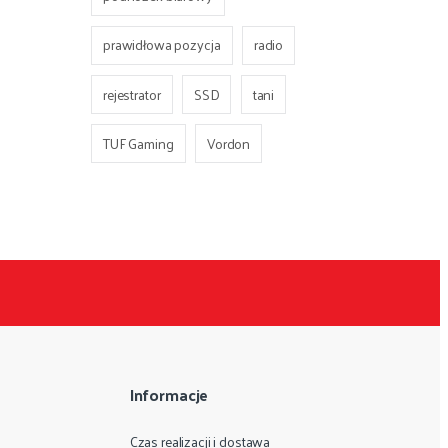
prawidłowa pozycja
radio
rejestrator
SSD
tani
TUF Gaming
Vordon
Informacje
Czas realizacji i dostawa