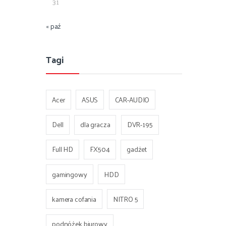
31
« paź
Tagi
Acer
ASUS
CAR-AUDIO
Dell
dla gracza
DVR-195
Full HD
FX504
gadżet
gamingowy
HDD
kamera cofania
NITRO 5
podnóżek biurowy