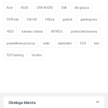
Acer
ASUS
CAR-AUDIO
Dell
dla gracza
DVR-195
Full HD
FX504
gadżet
gamingowy
HDD
kamera cofania
NITRO 5
podnóżek biurowy
prawidłowa pozycja
radio
rejestrator
SSD
tani
TUF Gaming
Vordon
Obsługa klienta