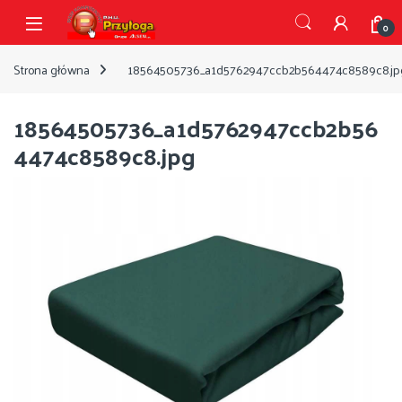
Przejdź do nawigacji
Przejdź do treści
Open
0
Strona główna
18564505736_a1d5762947ccb2b564474c8589c8.jp
18564505736_a1d5762947ccb2b56
4474c8589c8.jpg