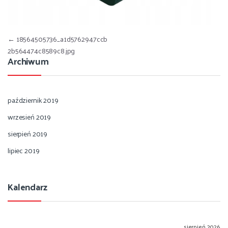
Nawigacja wpisu
←
18564505736_a1d5762947ccb
2b564474c8589c8.jpg
Archiwum
październik 2019
wrzesień 2019
sierpień 2019
lipiec 2019
Kalendarz
sierpień 2026