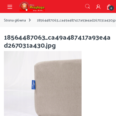
Przejdź do nawigacji
Przejdź do treści
Open
0
Strona główna
18564487063_ca49a487417a93e4ad267031a430.jp
18564487063_ca49a487417a93e4a
d267031a430.jpg