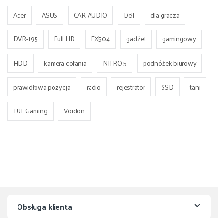
Acer
ASUS
CAR-AUDIO
Dell
dla gracza
DVR-195
Full HD
FX504
gadżet
gamingowy
HDD
kamera cofania
NITRO 5
podnóżek biurowy
prawidłowa pozycja
radio
rejestrator
SSD
tani
TUF Gaming
Vordon
Obsługa klienta