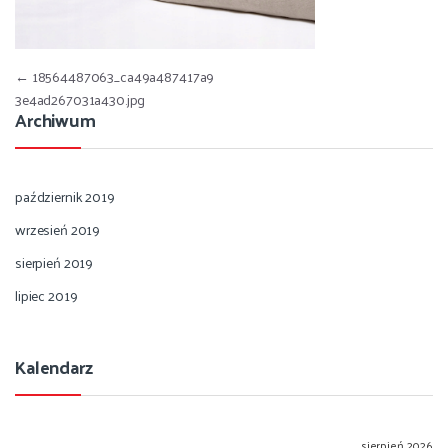
Nawigacja wpisu
←
18564487063_ca49a487417a9
3e4ad267031a430.jpg
Archiwum
październik 2019
wrzesień 2019
sierpień 2019
lipiec 2019
Kalendarz
sierpień 2026