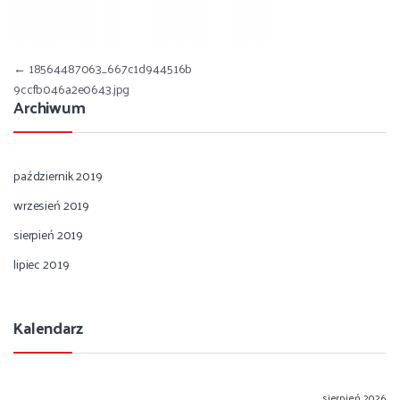
Nawigacja wpisu
←
18564487063_667c1d944516b
9ccfb046a2e0643.jpg
Archiwum
październik 2019
wrzesień 2019
sierpień 2019
lipiec 2019
Kalendarz
sierpień 2026