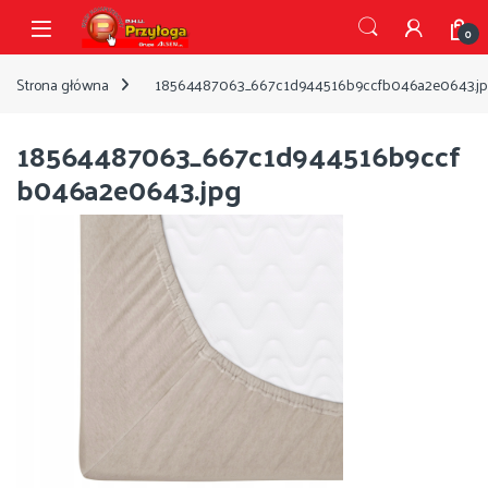
Przejdź do nawigacji
Przejdź do treści
Open
0
Strona główna
18564487063_667c1d944516b9ccfb046a2e0643.j
18564487063_667c1d944516b9ccf
b046a2e0643.jpg