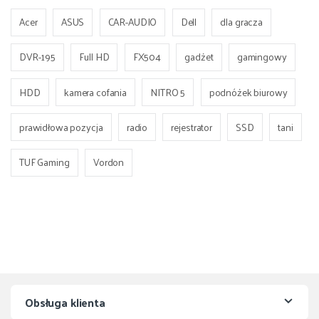
Acer
ASUS
CAR-AUDIO
Dell
dla gracza
DVR-195
Full HD
FX504
gadżet
gamingowy
HDD
kamera cofania
NITRO 5
podnóżek biurowy
prawidłowa pozycja
radio
rejestrator
SSD
tani
TUF Gaming
Vordon
Obsługa klienta