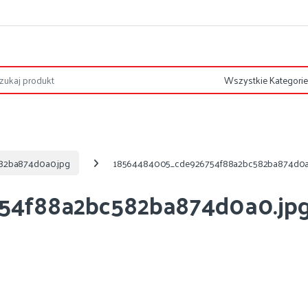
82ba874d0a0.jpg
18564484005_cde926754f88a2bc582ba874d0a
54f88a2bc582ba874d0a0.jp