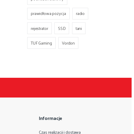
prawidłowa pozycja
radio
rejestrator
SSD
tani
TUF Gaming
Vordon
Informacje
Czas realizacji i dostawa