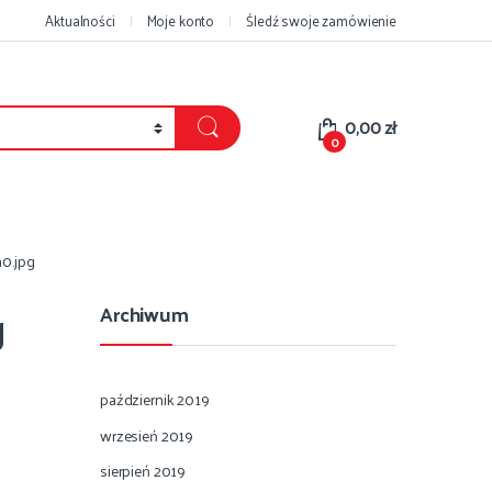
Aktualności
Moje konto
Śledź swoje zamówienie
0,00
zł
0
0.jpg
g
Archiwum
październik 2019
wrzesień 2019
sierpień 2019