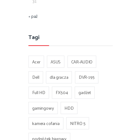
31
« paź
Tagi
Acer
ASUS
CAR-AUDIO
Dell
dla gracza
DVR-195
Full HD
FX504
gadżet
gamingowy
HDD
kamera cofania
NITRO 5
podnóżek biurowy