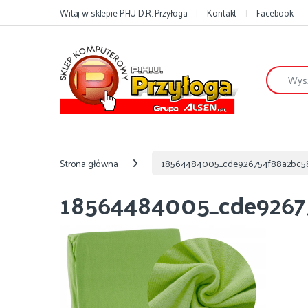
Przejdź do nawigacji
Przejdź do treści
Witaj w sklepie PHU D.R. Przyłoga
Kontakt
Facebook
Szukaj:
Strona główna
18564484005_cde926754f88a2bc5
18564484005_cde9267