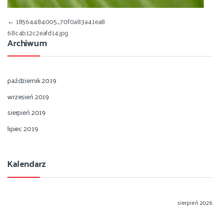
Nawigacja wpisu
←
18564484005_70f0a83a41ea8
68c4b12c2eafd14.jpg
Archiwum
październik 2019
wrzesień 2019
sierpień 2019
lipiec 2019
Kalendarz
sierpień 2026