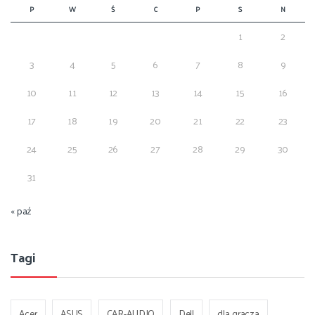
P
W
Ś
C
P
S
N
1
2
3
4
5
6
7
8
9
10
11
12
13
14
15
16
17
18
19
20
21
22
23
24
25
26
27
28
29
30
31
« paź
Tagi
Acer
ASUS
CAR-AUDIO
Dell
dla gracza