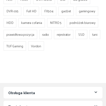
DVR-195
Full HD
FX504
gadżet
gamingowy
HDD
kamera cofania
NITRO 5
podnóżek biurowy
prawidłowa pozycja
radio
rejestrator
SSD
tani
TUF Gaming
Vordon
Obsługa klienta