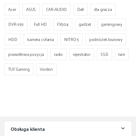
Acer
ASUS
CAR-AUDIO
Dell
dla gracza
DVR-195
Full HD
FX504
gadżet
gamingowy
HDD
kamera cofania
NITRO 5
podnóżek biurowy
prawidłowa pozycja
radio
rejestrator
SSD
tani
TUF Gaming
Vordon
Obsługa klienta