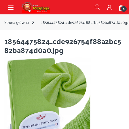
Przejdź do nawigacji
Przejdź do treści
Open
0
Strona główna
18564475824_cde926754f88a2bc582ba874d0a0.jp
18564475824_cde926754f88a2bc5
82ba874d0a0.jpg