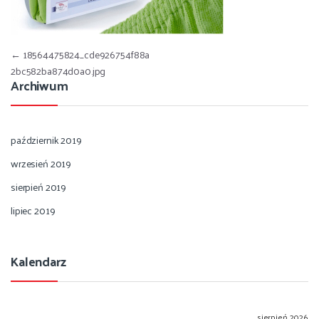
Nawigacja wpisu
←
18564475824_cde926754f88a
2bc582ba874d0a0.jpg
Archiwum
październik 2019
wrzesień 2019
sierpień 2019
lipiec 2019
Kalendarz
sierpień 2026