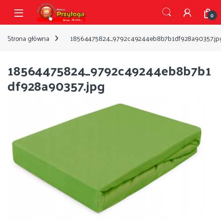
Przejdź do nawigacji
Przejdź do treści
Open
0
Strona główna
18564475824_9792c49244eb8b7b1df928a90357.jp
18564475824_9792c49244eb8b7b1
df928a90357.jpg