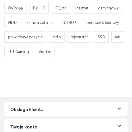
DVR-195
Full HD
FX504
gadżet
gamingowy
HDD
kamera cofania
NITRO 5
podnóżek biurowy
prawidłowa pozycja
radio
rejestrator
SSD
tani
TUF Gaming
Vordon
Obsługa klienta
Twoje konto