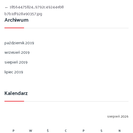
Nawigacja wpisu
←
18564475824_9792c49244eb8
b7b1df928a90357.jpg
Archiwum
październik 2019
wrzesień 2019
sierpień 2019
lipiec 2019
Kalendarz
sierpień 2026
P
W
Ś
C
P
S
N