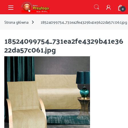
Przejdź do nawigacji
Przejdź do treści
Open
0
Strona główna
18524099754_731ea2fe4329b41e3622da57c061.jpg
18524099754_731ea2fe4329b41e36
22da57c061.jpg