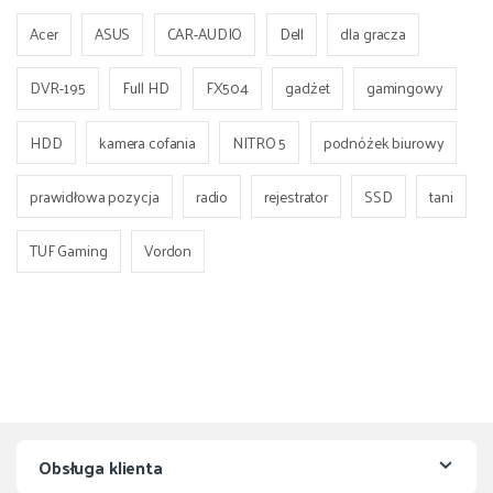
Acer
ASUS
CAR-AUDIO
Dell
dla gracza
DVR-195
Full HD
FX504
gadżet
gamingowy
HDD
kamera cofania
NITRO 5
podnóżek biurowy
prawidłowa pozycja
radio
rejestrator
SSD
tani
TUF Gaming
Vordon
Obsługa klienta