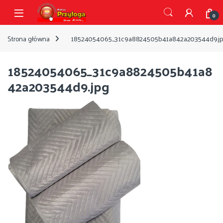
Przejdź do nawigacji
Przejdź do treści
Open
0
Strona główna
18524054065_31c9a8824505b41a842a203544d9.j
18524054065_31c9a8824505b41a8
42a203544d9.jpg