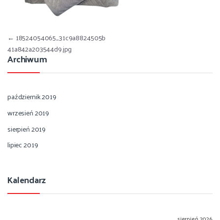
Nawigacja wpisu
←
18524054065_31c9a8824505b
41a842a203544d9.jpg
Archiwum
październik 2019
wrzesień 2019
sierpień 2019
lipiec 2019
Kalendarz
sierpień 2026