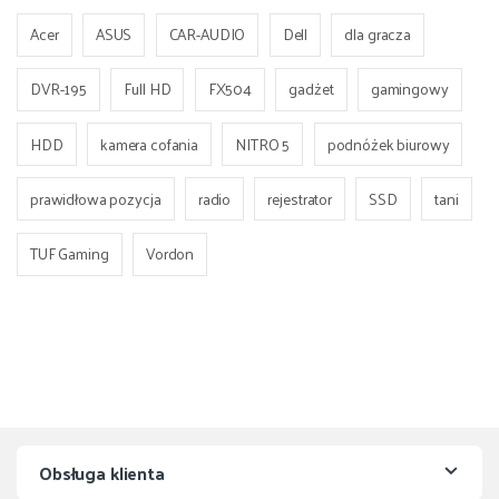
Acer
ASUS
CAR-AUDIO
Dell
dla gracza
DVR-195
Full HD
FX504
gadżet
gamingowy
HDD
kamera cofania
NITRO 5
podnóżek biurowy
prawidłowa pozycja
radio
rejestrator
SSD
tani
TUF Gaming
Vordon
Obsługa klienta