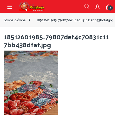
Przejdź do nawigacji
Przejdź do treści
Open
0
Strona główna
18512601985_79807def4c70831c117bb438dfaf.jpg
18512601985_79807def4c70831c11
7bb438dfaf.jpg