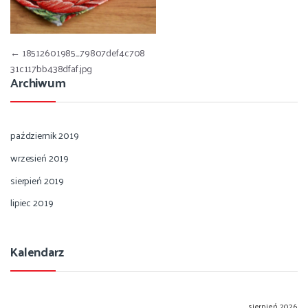
Nawigacja wpisu
←
18512601985_79807def4c708
31c117bb438dfaf.jpg
Archiwum
październik 2019
wrzesień 2019
sierpień 2019
lipiec 2019
Kalendarz
sierpień 2026