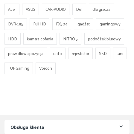
Acer
ASUS
CAR-AUDIO
Dell
dla gracza
DVR-195
Full HD
FX504
gadżet
gamingowy
HDD
kamera cofania
NITRO 5
podnóżek biurowy
prawidłowa pozycja
radio
rejestrator
SSD
tani
TUF Gaming
Vordon
Obsługa klienta