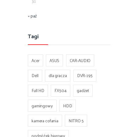
31
« paź
Tagi
Acer
ASUS
CAR-AUDIO
Dell
dla gracza
DVR-195
Full HD
FX504
gadżet
gamingowy
HDD
kamera cofania
NITRO 5
podnóżek biurowy