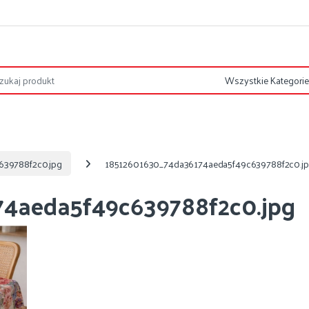
639788f2c0.jpg
18512601630_74da36174aeda5f49c639788f2c0.j
4aeda5f49c639788f2c0.jpg