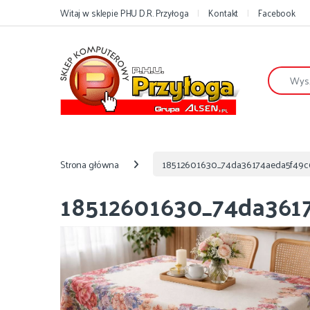
Przejdź do nawigacji
Przejdź do treści
Witaj w sklepie PHU D.R. Przyłoga
Kontakt
Facebook
Szukaj:
Strona główna
18512601630_74da36174aeda5f49c
18512601630_74da3617