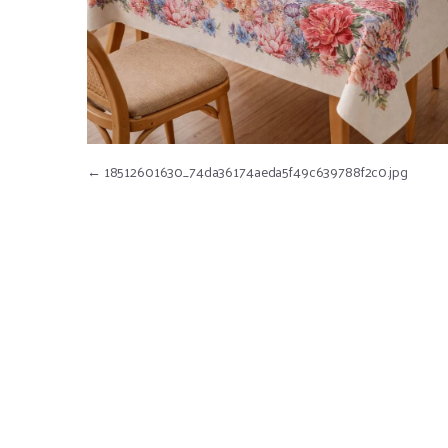
Nawigacja wpisu
←
18512601630_74da36174aeda5f49c639788f2c0.jpg