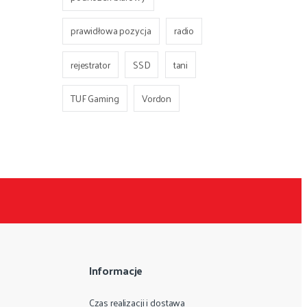
prawidłowa pozycja
radio
rejestrator
SSD
tani
TUF Gaming
Vordon
Informacje
Czas realizacji i dostawa