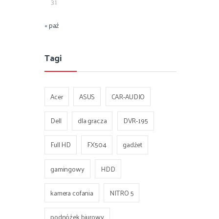
31
« paź
Tagi
Acer
ASUS
CAR-AUDIO
Dell
dla gracza
DVR-195
Full HD
FX504
gadżet
gamingowy
HDD
kamera cofania
NITRO 5
podnóżek biurowy