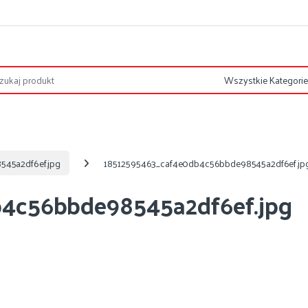
45a2df6ef.jpg
18512595463_caf4e0db4c56bbde98545a2df6ef.jp
4c56bbde98545a2df6ef.jpg