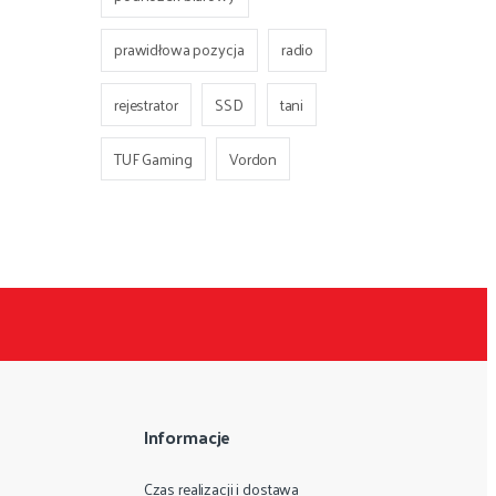
prawidłowa pozycja
radio
rejestrator
SSD
tani
TUF Gaming
Vordon
Informacje
Czas realizacji i dostawa