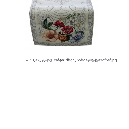
Nawigacja wpisu
←
18512595463_caf4e0db4c56bbde98545a2df6ef.jpg