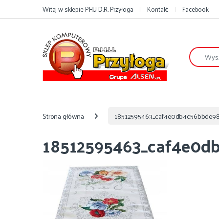
Przejdź do nawigacji
Przejdź do treści
Witaj w sklepie PHU D.R. Przyłoga
Kontakt
Facebook
Szukaj:
Strona główna
18512595463_caf4e0db4c56bbde985
18512595463_caf4e0db