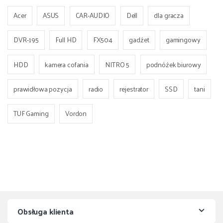
Acer
ASUS
CAR-AUDIO
Dell
dla gracza
DVR-195
Full HD
FX504
gadżet
gamingowy
HDD
kamera cofania
NITRO 5
podnóżek biurowy
prawidłowa pozycja
radio
rejestrator
SSD
tani
TUF Gaming
Vordon
Obsługa klienta