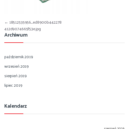
Nawigacja wpisu
←
18512535956_ed8900b442278
412d9074665f53e.jpg
Archiwum
październik 2019
wrzesień 2019
sierpień 2019
lipiec 2019
Kalendarz
sierpień 2026