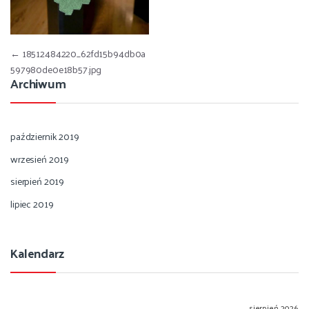
Nawigacja wpisu
←
18512484220_62fd15b94db0a
597980de0e18b57.jpg
Archiwum
październik 2019
wrzesień 2019
sierpień 2019
lipiec 2019
Kalendarz
sierpień 2026