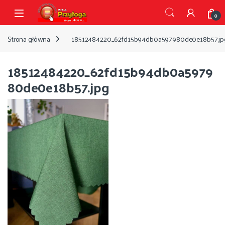
Przejdź do nawigacji
Przejdź do treści
Open
0
Strona główna
18512484220_62fd15b94db0a597980de0e18b57.jp
18512484220_62fd15b94db0a5979
80de0e18b57.jpg