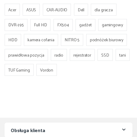
Acer
ASUS
CAR-AUDIO
Dell
dla gracza
DVR-195
Full HD
FX504
gadżet
gamingowy
HDD
kamera cofania
NITRO 5
podnóżek biurowy
prawidłowa pozycja
radio
rejestrator
SSD
tani
TUF Gaming
Vordon
Obsługa klienta