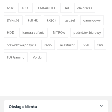
Acer
ASUS
CAR-AUDIO
Dell
dla gracza
DVR-195
Full HD
FX504
gadżet
gamingowy
HDD
kamera cofania
NITRO 5
podnóżek biurowy
prawidłowa pozycja
radio
rejestrator
SSD
tani
TUF Gaming
Vordon
Obsługa klienta