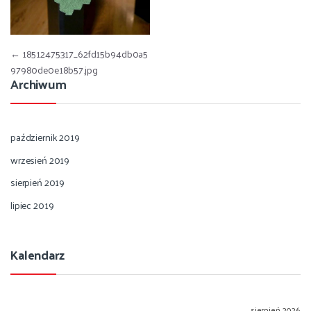
Nawigacja wpisu
←
18512475317_62fd15b94db0a5
97980de0e18b57.jpg
Archiwum
październik 2019
wrzesień 2019
sierpień 2019
lipiec 2019
Kalendarz
sierpień 2026