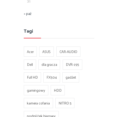
31
« paź
Tagi
Acer
ASUS
CAR-AUDIO
Dell
dla gracza
DVR-195
Full HD
FX504
gadżet
gamingowy
HDD
kamera cofania
NITRO 5
podnóżek biurowy