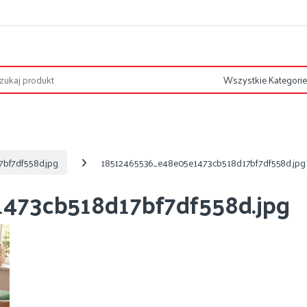
bf7df558d.jpg
18512465536_e48e05e1473cb518d17bf7df558d.jpg
473cb518d17bf7df558d.jpg