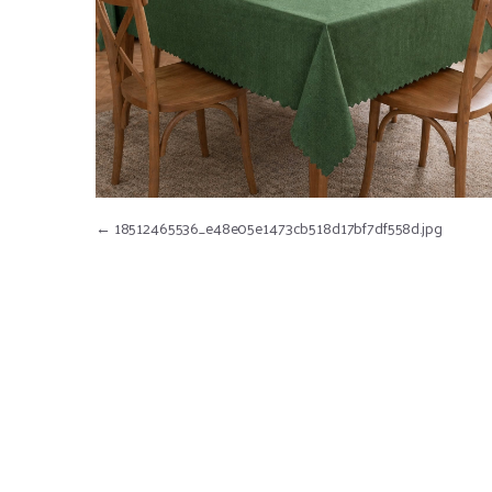
Nawigacja wpisu
←
18512465536_e48e05e1473cb518d17bf7df558d.jpg