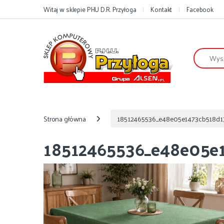
Przejdź do nawigacji
Przejdź do treści
Witaj w sklepie PHU D.R. Przyłoga
Kontakt
Facebook
Szukaj:
Strona główna
18512465536_e48e05e1473cb518d17
18512465536_e48e05e1