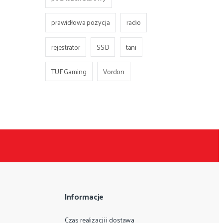
prawidłowa pozycja
radio
rejestrator
SSD
tani
TUF Gaming
Vordon
Informacje
Czas realizacji i dostawa