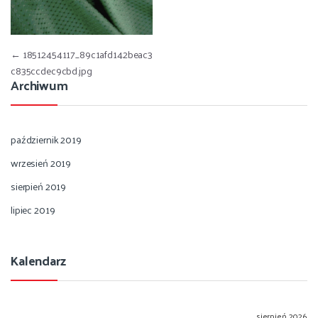
Nawigacja wpisu
←
18512454117_89c1afd142beac3
c835ccdec9cbd.jpg
Archiwum
październik 2019
wrzesień 2019
sierpień 2019
lipiec 2019
Kalendarz
sierpień 2026