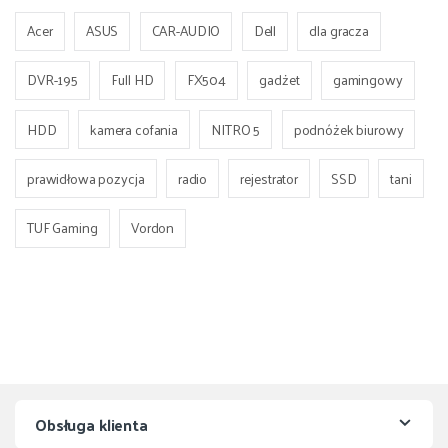
Acer
ASUS
CAR-AUDIO
Dell
dla gracza
DVR-195
Full HD
FX504
gadżet
gamingowy
HDD
kamera cofania
NITRO 5
podnóżek biurowy
prawidłowa pozycja
radio
rejestrator
SSD
tani
TUF Gaming
Vordon
Obsługa klienta