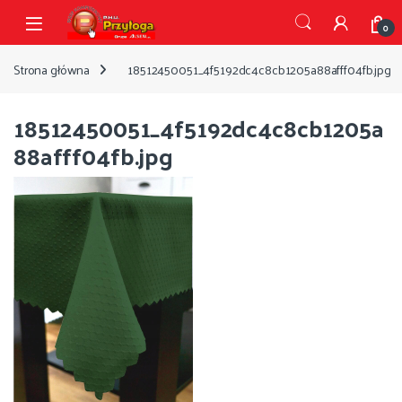
Przejdź do nawigacji
Przejdź do treści
Open
0
Strona główna
18512450051_4f5192dc4c8cb1205a88afff04fb.jpg
18512450051_4f5192dc4c8cb1205a
88afff04fb.jpg