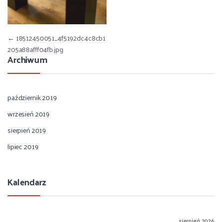
Nawigacja wpisu
←
18512450051_4f5192dc4c8cb1
205a88afff04fb.jpg
Archiwum
październik 2019
wrzesień 2019
sierpień 2019
lipiec 2019
Kalendarz
sierpień 2026