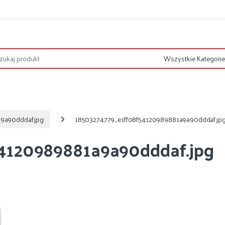
9a90dddaf.jpg
18503274779_e1ff08f54120989881a9a90dddaf.jp
4120989881a9a90dddaf.jpg