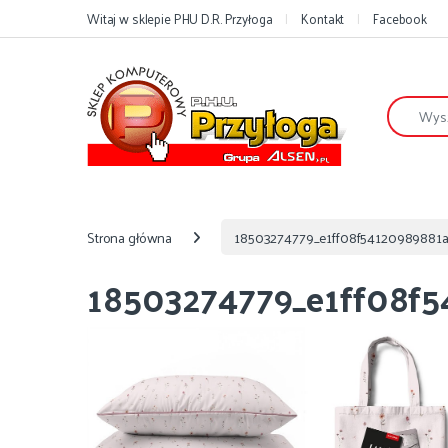
Przejdź do nawigacji
Przejdź do treści
Witaj w sklepie PHU D.R. Przyłoga
Kontakt
Facebook
Szukaj:
Strona główna
18503274779_e1ff08f54120989881a
18503274779_e1ff08f5