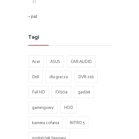
31
« paź
Tagi
Acer
ASUS
CAR-AUDIO
Dell
dla gracza
DVR-195
Full HD
FX504
gadżet
gamingowy
HDD
kamera cofania
NITRO 5
podnóżek biurowy