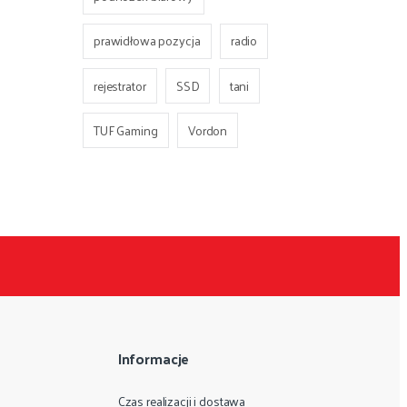
prawidłowa pozycja
radio
rejestrator
SSD
tani
TUF Gaming
Vordon
Informacje
Czas realizacji i dostawa