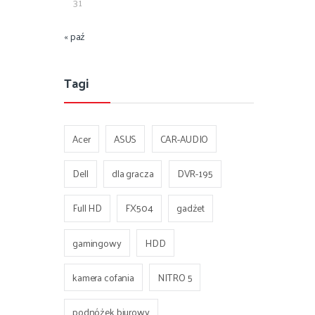
31
« paź
Tagi
Acer
ASUS
CAR-AUDIO
Dell
dla gracza
DVR-195
Full HD
FX504
gadżet
gamingowy
HDD
kamera cofania
NITRO 5
podnóżek biurowy