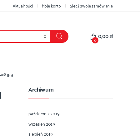
Aktualności
Moje konto
Śledź swoje zamówienie
0,00
zł
0
e8.jpg
g
Archiwum
październik 2019
wrzesień 2019
sierpień 2019