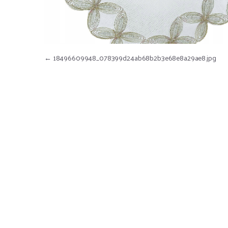
Nawigacja wpisu
←
18496609948_078399d24ab68b2b3e68e8a29ae8.jpg