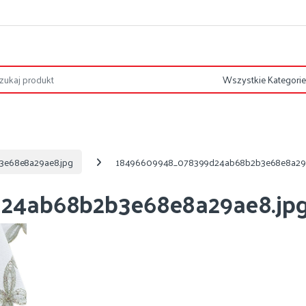
e68e8a29ae8.jpg
18496609948_078399d24ab68b2b3e68e8a29a
24ab68b2b3e68e8a29ae8.jp