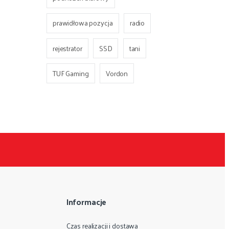
prawidłowa pozycja
radio
rejestrator
SSD
tani
TUF Gaming
Vordon
Informacje
Czas realizacji i dostawa