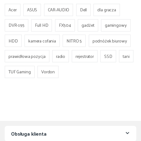
Acer
ASUS
CAR-AUDIO
Dell
dla gracza
DVR-195
Full HD
FX504
gadżet
gamingowy
HDD
kamera cofania
NITRO 5
podnóżek biurowy
prawidłowa pozycja
radio
rejestrator
SSD
tani
TUF Gaming
Vordon
Obsługa klienta