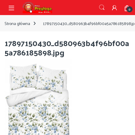
Przejdź do nawigacji
Przejdź do treści
Open
0
Strona główna
17897150430_d580963b4f96bf00a5a786185898.jp
17897150430_d580963b4f96bf00a
5a786185898.jpg