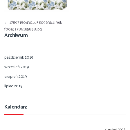
Nawigacja wpisu
←
17897150430_d580963b4f96b
f00a5a786185898.jpg
Archiwum
październik 2019
wrzesień 2019
sierpień 2019
lipiec 2019
Kalendarz
sierpień 2026