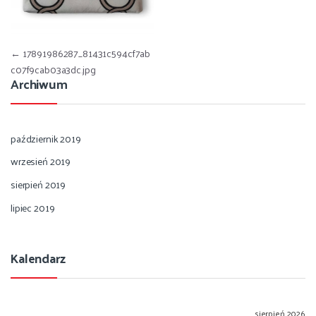
Nawigacja wpisu
←
17891986287_81431c594cf7ab
c07f9cab03a3dc.jpg
Archiwum
październik 2019
wrzesień 2019
sierpień 2019
lipiec 2019
Kalendarz
sierpień 2026