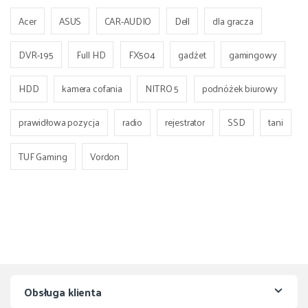
Acer
ASUS
CAR-AUDIO
Dell
dla gracza
DVR-195
Full HD
FX504
gadżet
gamingowy
HDD
kamera cofania
NITRO 5
podnóżek biurowy
prawidłowa pozycja
radio
rejestrator
SSD
tani
TUF Gaming
Vordon
Obsługa klienta