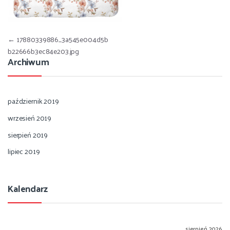
Nawigacja wpisu
←
17880339886_3a545e004d5b
b22666b3ec84e203.jpg
Archiwum
październik 2019
wrzesień 2019
sierpień 2019
lipiec 2019
Kalendarz
sierpień 2026