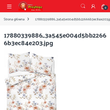
Przejdź do nawigacji
Przejdź do treści
Open
0
Strona główna
17880339886_3a545e004d5bb22666b3ec84e203.j
17880339886_3a545e004d5bb2266
6b3ec84e203.jpg