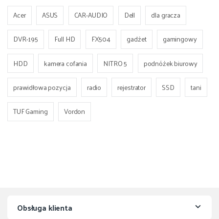
Acer
ASUS
CAR-AUDIO
Dell
dla gracza
DVR-195
Full HD
FX504
gadżet
gamingowy
HDD
kamera cofania
NITRO 5
podnóżek biurowy
prawidłowa pozycja
radio
rejestrator
SSD
tani
TUF Gaming
Vordon
Obsługa klienta