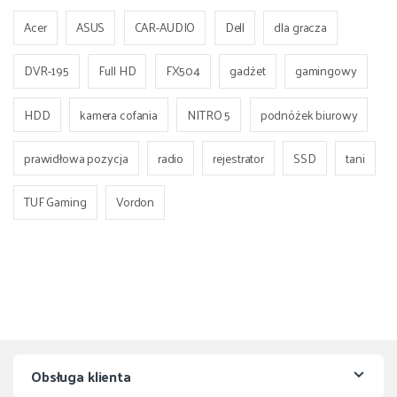
Acer
ASUS
CAR-AUDIO
Dell
dla gracza
DVR-195
Full HD
FX504
gadżet
gamingowy
HDD
kamera cofania
NITRO 5
podnóżek biurowy
prawidłowa pozycja
radio
rejestrator
SSD
tani
TUF Gaming
Vordon
Obsługa klienta