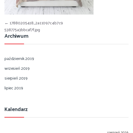
Nawigacja wpisu
←
17880205418_2a11097c4b7c9
538775a3bbcaf7f.jpg
Archiwum
październik 2019
wrzesień 2019
sierpień 2019
lipiec 2019
Kalendarz
sierpień 2026