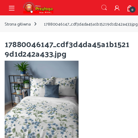
Przejdź do nawigacji
Przejdź do treści
Open
0
Strona główna
17880046147_cdf3d4da45a1b15219d1d242a433.jpg
17880046147_cdf3d4da45a1b1521
9d1d242a433.jpg