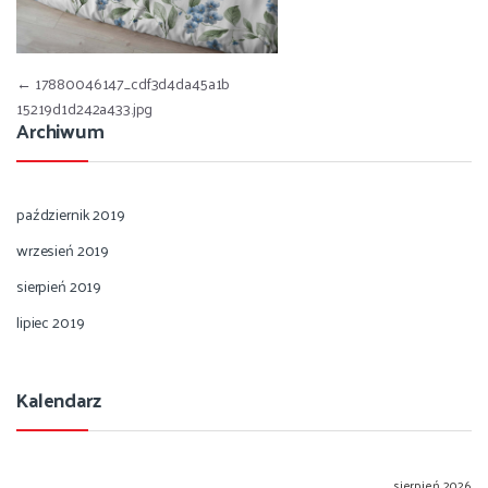
Nawigacja wpisu
←
17880046147_cdf3d4da45a1b
15219d1d242a433.jpg
Archiwum
październik 2019
wrzesień 2019
sierpień 2019
lipiec 2019
Kalendarz
sierpień 2026