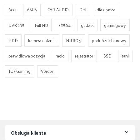
Acer
ASUS
CAR-AUDIO
Dell
dla gracza
DVR-195
Full HD
FX504
gadżet
gamingowy
HDD
kamera cofania
NITRO 5
podnóżek biurowy
prawidłowa pozycja
radio
rejestrator
SSD
tani
TUF Gaming
Vordon
Obsługa klienta