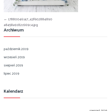
Nawigacja wpisu
←
17880046147_43f602884890
a8458a9182c669c4.jpg
Archiwum
październik 2019
wrzesień 2019
sierpień 2019
lipiec 2019
Kalendarz
sierpień 2026