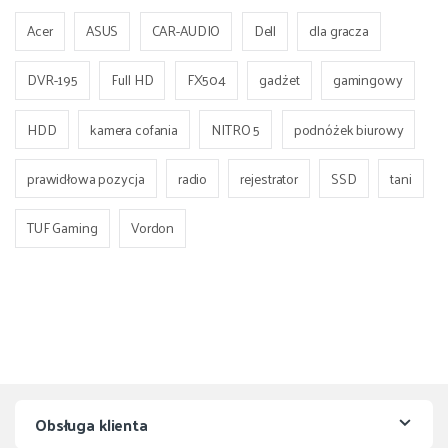
Acer
ASUS
CAR-AUDIO
Dell
dla gracza
DVR-195
Full HD
FX504
gadżet
gamingowy
HDD
kamera cofania
NITRO 5
podnóżek biurowy
prawidłowa pozycja
radio
rejestrator
SSD
tani
TUF Gaming
Vordon
Obsługa klienta