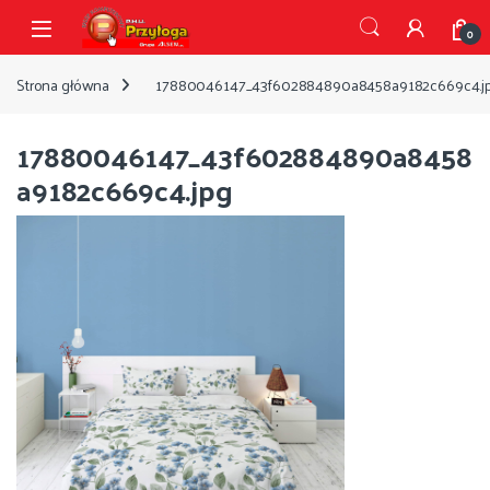
Przejdź do nawigacji
Przejdź do treści
Open
0
Strona główna
17880046147_43f602884890a8458a9182c669c4.j
17880046147_43f602884890a8458
a9182c669c4.jpg