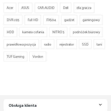
Acer
ASUS
CAR-AUDIO
Dell
dla gracza
DVR-195
Full HD
FX504
gadżet
gamingowy
HDD
kamera cofania
NITRO 5
podnóżek biurowy
prawidłowa pozycja
radio
rejestrator
SSD
tani
TUF Gaming
Vordon
Obsługa klienta