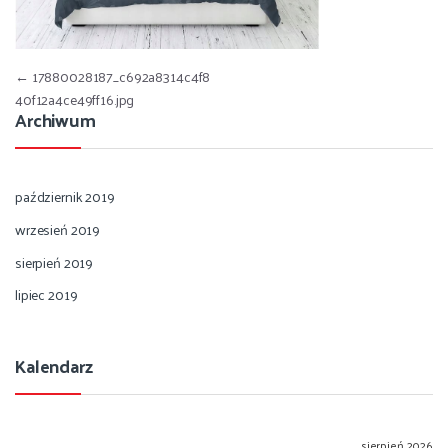
Nawigacja wpisu
←
17880028187_c692a8314c4f8
40f12a4ce49ff16.jpg
Archiwum
październik 2019
wrzesień 2019
sierpień 2019
lipiec 2019
Kalendarz
sierpień 2026